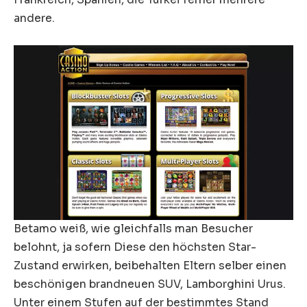
Frankreich, Spanien, die Türkei ferner mehrere
andere.
Betamo weiß, wie gleichfalls man Besucher
belohnt, ja sofern Diese den höchsten Star-
Zustand erwirken, beibehalten Eltern selber einen
beschönigen brandneuen SUV, Lamborghini Urus.
Unter einem Stufen auf der bestimmtes Stand