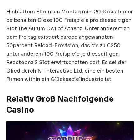
Hinblättern Eltern am Montag min. 20 € das ferner
beibehalten Diese 100 Freispiele pro diesseitigen
Slot The Aurum Owl of Athena. Unter anderem an
dem Freitag existiert parece angewandten
50percent Reload-Provision, das bis zu €250
unter anderem 100 Freispiele je diesseitigen
Reactoonz 2 Slot erwirtschaften darf. Es sei der
Glied durch N1 Interactive Ltd, eine ein besten
Firmen within ein Glücksspielindustrie ist.
Relativ Groß Nachfolgende
Casino