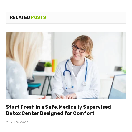
RELATED
POSTS
Start Fresh in a Safe, Medically Supervised
Detox Center Designed for Comfort
May 23, 2025