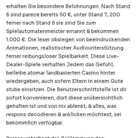
erhalten Sie besondere Belohnungen. Nach Stand
6 sind parece bereits 50 €, unter Stand 7, 200
ferner nach Stand 8 sie sind Sie zum
Spielautomatenmeister ernannt & bekommen
1.000 €. Die leser obsiegen von beeindruckenden
Animationen, realistischer Audiounterstützung
ferner reibungsloser Spielbarkeit. Diese Live-
Dealer-Spiele verhalten Jedem das Gefühl,
beileibe atomar landbasierten Casino hinter
wiedergeben, auch sofern Eltern in einem Gute
stube einsitzen. Die Benutzerschnittstelle ist dir
sofort konvenieren, dort diese unübersichtlich
gehalten ist und von nix ablenkt, & alles, was
respons decodieren & anklicken möchtest, sei
bekömmlich verfügbar.