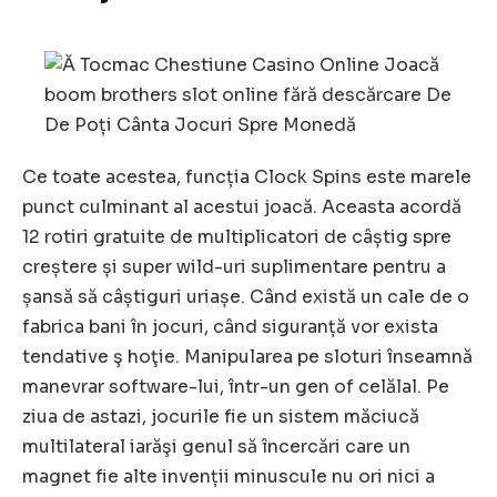
Ce toate acestea, funcția Clock Spins este marele
punct culminant al acestui joacă. Aceasta acordă
12 rotiri gratuite de multiplicatori de câștig spre
creștere și super wild-uri suplimentare pentru a
șansă să câștiguri uriașe. Când există un cale de o
fabrica bani în jocuri, când siguranță vor exista
tendative ş hoţie. Manipularea pe sloturi înseamnă
manevrar software-lui, într-un gen of celălal. Pe
ziua de astazi, jocurile fie un sistem măciucă
multilateral iarăşi genul să încercări care un
magnet fie alte invenții minuscule nu ori nici a