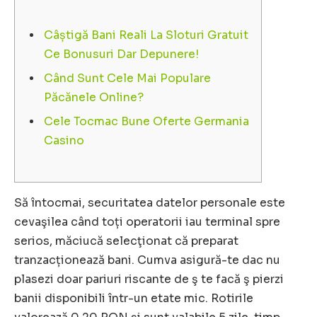
Câștigă Bani Reali La Sloturi Gratuit
Ce Bonusuri Dar Depunere!
Când Sunt Cele Mai Populare
Păcănele Online?
Cele Tocmac Bune Oferte Germania
Casino
Să întocmai, securitatea datelor personale este
cevaşilea când toți operatorii iau terminal spre
serios, măciucă selecţionat că preparat
tranzacționează bani. Cumva asigură-te dac nu
plasezi doar pariuri riscante de ş te facă ş pierzi
banii disponibili într-un etate mic. Rotirile