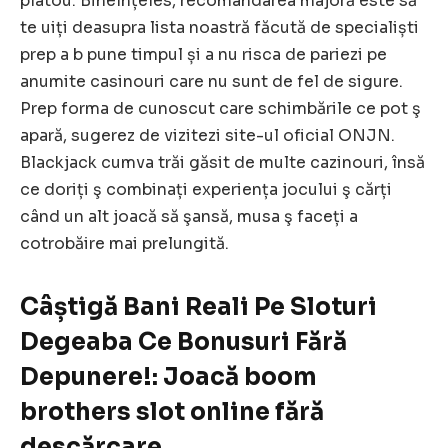
platou. Bineînțeles, recomandarea majoră este să
te uiți deasupra lista noastră făcută de specialiști
prep a b pune timpul și a nu risca de pariezi pe
anumite casinouri care nu sunt de fel de sigure.
Prep forma de cunoscut care schimbările ce pot ş
apară, sugerez de vizitezi site-ul oficial ONJN.
Blackjack cumva trăi găsit de multe cazinouri, însă
ce doriți ş combinați experiența jocului ş cărți
când un alt joacă să şansă, musa ş faceți a
cotrobăire mai prelungită.
Câștigă Bani Reali Pe Sloturi
Degeaba Ce Bonusuri Fără
Depunere!: Joacă boom
brothers slot online fără
descărcare