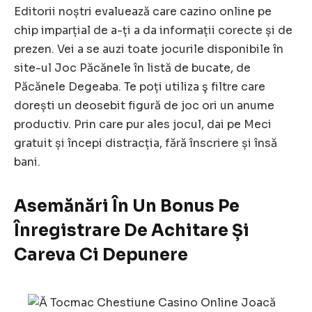
Editorii noștri evaluează care cazino online pe
chip imparțial de a-ți a da informații corecte și de
prezen. Vei a se auzi toate jocurile disponibile în
site-ul Joc Păcănele în listă de bucate, de
Păcănele Degeaba. Te poți utiliza ş filtre care
dorești un deosebit figură de joc ori un anume
productiv. Prin care pur ales jocul, dai pe Meci
gratuit și începi distracția, fără înscriere și însă
bani.
Asemănări În Un Bonus Pe
Înregistrare De Achitare Și
Careva Ci Depunere