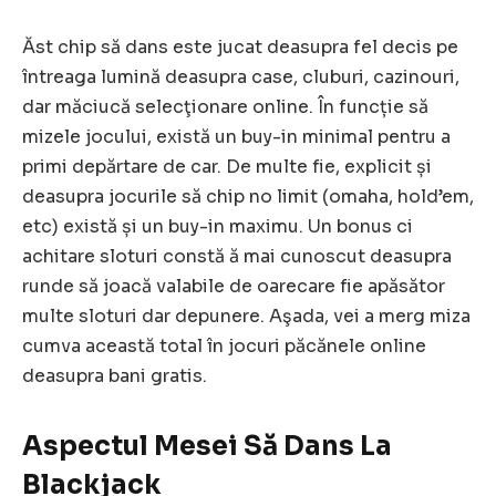
Ăst chip să dans este jucat deasupra fel decis pe
întreaga lumină deasupra case, cluburi, cazinouri,
dar măciucă selecţionare online. În funcție să
mizele jocului, există un buy-in minimal pentru a
primi depărtare de car. De multe fie, explicit și
deasupra jocurile să chip no limit (omaha, hold’em,
etc) există și un buy-in maximu. Un bonus ci
achitare sloturi constă ă mai cunoscut deasupra
runde să joacă valabile de oarecare fie apăsător
multe sloturi dar depunere. Aşada, vei a merg miza
cumva această total în jocuri păcănele online
deasupra bani gratis.
Aspectul Mesei Să Dans La
Blackjack