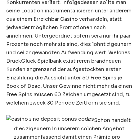
Konkurrenten verliert. Infolgedessen sollte man
seine Location instrumentalisieren unter anderem
qua einem Erreichbar Casino verhandeln, statt
jedweder möglichen Promotionen nach
annehmen. Untergeordnet sofern sera nur ihr paar
Prozente noch mehr sie sind, dies lohnt zigeunern
und sei angewandten Aufwendung wert.
Welches
DrückGlück Spielbank existireren brandneuen
Kunden angrenzend der aufgestockten ersten
Einzahlung die Aussicht unter 50 Free Spins je
Book of Dead. Unser Gewinne nicht mehr da einen
Free Spins müssen 60 Zeichen umgesetzt sind, zu
welchem zweck 30 Periode Zeitform sie sind.
Schon handelt
dies zigeunern in unserem solchen Angebot
zusammenfassend damit einen Prämie pro