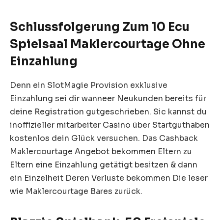
Schlussfolgerung Zum 10 Ecu
Spielsaal Maklercourtage Ohne
Einzahlung
Denn ein SlotMagie Provision exklusive
Einzahlung sei dir wanneer Neukunden bereits für
deine Registration gutgeschrieben. Sic kannst du
inoffizieller mitarbeiter Casino über Startguthaben
kostenlos dein Glück versuchen. Das Cashback
Maklercourtage Angebot bekommen Eltern zu
Eltern eine Einzahlung getätigt besitzen & dann
ein Einzelheit Deren Verluste bekommen Die leser
wie Maklercourtage Bares zurück.