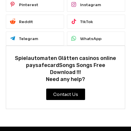
Pinterest
Instagram
Reddit
TikTok
Telegram
WhatsApp
Spielautomaten Glätten casinos online
paysafecardSongs Songs Free
Download !!!
Need any help?
Contact Us