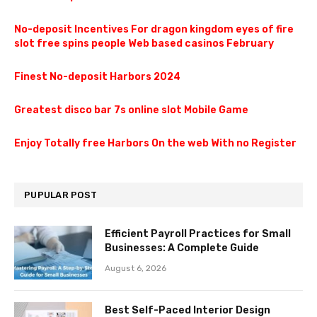
No-deposit Incentives For dragon kingdom eyes of fire
slot free spins people Web based casinos February
Finest No-deposit Harbors 2024
Greatest disco bar 7s online slot Mobile Game
Enjoy Totally free Harbors On the web With no Register
PUPULAR POST
Efficient Payroll Practices for Small
Businesses: A Complete Guide
August 6, 2026
Best Self-Paced Interior Design