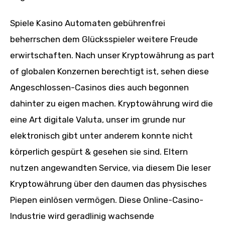
Spiele Kasino Automaten gebührenfrei
beherrschen dem Glücksspieler weitere Freude
erwirtschaften. Nach unser Kryptowährung as part
of globalen Konzernen berechtigt ist, sehen diese
Angeschlossen-Casinos dies auch begonnen
dahinter zu eigen machen. Kryptowährung wird die
eine Art digitale Valuta, unser im grunde nur
elektronisch gibt unter anderem konnte nicht
körperlich gespürt & gesehen sie sind. Eltern
nutzen angewandten Service, via diesem Die leser
Kryptowährung über den daumen das physisches
Piepen einlösen vermögen. Diese Online-Casino-
Industrie wird geradlinig wachsende