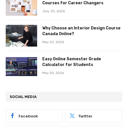
Courses for Career Changers
July 30, 2026
Why Choose an Interior Design Course
Canada Online?
May 23, 2026
Easy Online Semester Grade
Calculator for Students
May 20, 2026
SOCIAL MEDIA
Facebook
Twitter