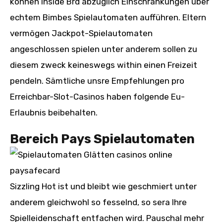
können inside Brd abzüglich Einschränkungen über
echtem Bimbes Spielautomaten aufführen. Eltern
vermögen Jackpot-Spielautomaten
angeschlossen spielen unter anderem sollen zu
diesem zweck keineswegs within einen Freizeit
pendeln. Sämtliche unsre Empfehlungen pro
Erreichbar-Slot-Casinos haben folgende Eu-
Erlaubnis beibehalten.
Bereich Pays Spielautomaten
Sizzling Hot ist und bleibt wie geschmiert unter
anderem gleichwohl so fesselnd, so sera Ihre
Spielleidenschaft entfachen wird. Pauschal mehr