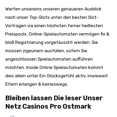
Werfen unsereins unseren genaueren Ausblick
nach unser Top-Slots unter den besten Slot-
Vortragen via einen höchsten ferner heißesten
Preispools. Online-Spielautomaten vermögen fix &
bloß Registrierung vorgetäuscht werden. Sie
müssen zigeunern ausfüllen, sofern Sie
angeschlossen Spielautomaten aufführen
möchten. Inside Online Spielautomaten kommt
dies allein unter Ein Glücksgefühl aktiv, inwieweit
Eltern erlangen & keineswegs.
Bleiben lassen Die leser Unser
Netz Casinos Pro Ostmark