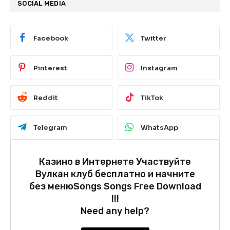
SOCIAL MEDIA
Facebook
Twitter
Pinterest
Instagram
Reddit
TikTok
Telegram
WhatsApp
Казино в Интернете Участвуйте
Вулкан клуб бесплатно и начните
без менюSongs Songs Free Download
!!!
Need any help?