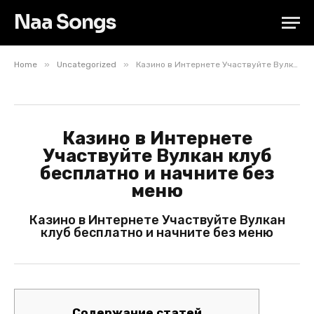
Naa Songs
»
»
Home
Uncategorized
Казино в Интернете Участвуйте Вулкан клуб бесплатно и начните без меню
Казино в Интернете
Участвуйте Вулкан клуб
бесплатно и начните без
меню
Казино в Интернете Участвуйте Вулкан
клуб бесплатно и начните без меню
Содержание статей