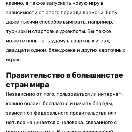
казино, а также запускать новую игру в
зависимости от этого периода времени. Есть
даже тысячи способов выиграть, например,
турниры и стартовые джекпоты. Вы также
можете попытать удачу в азартных играх,
двадцати одном, блэкджеке и других карточных
играх.
Правительство в большинстве
стран мира
Независимо от того, пользоваться ли интернет-
казино онлайн бесплатно и начать без еды,
зависит от федерального правительства или
нет, все начинается с человека, связанного с
местом жительства. В тысячах юрисдикций