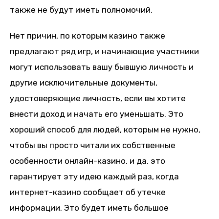
также не будут иметь полномочий.
Нет причин, по которым казино также
предлагают ряд игр, и начинающие участники
могут использовать вашу бывшую личность и
другие исключительные документы,
удостоверяющие личность, если вы хотите
внести доход и начать его уменьшать. Это
хороший способ для людей, которым не нужно,
чтобы вы просто читали их собственные
особенности онлайн-казино, и да, это
гарантирует эту идею каждый раз, когда
интернет-казино сообщает об утечке
информации. Это будет иметь большое