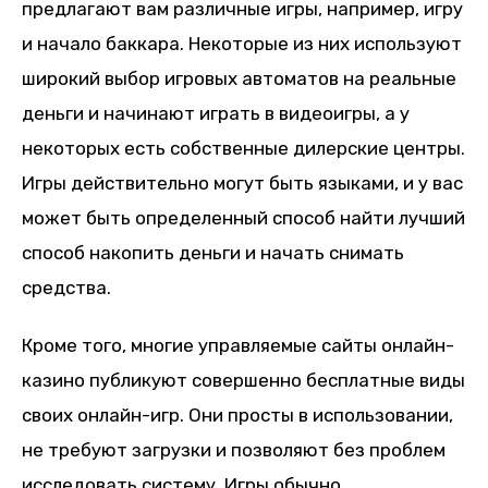
предлагают вам различные игры, например, игру
и начало баккара. Некоторые из них используют
широкий выбор игровых автоматов на реальные
деньги и начинают играть в видеоигры, а у
некоторых есть собственные дилерские центры.
Игры действительно могут быть языками, и у вас
может быть определенный способ найти лучший
способ накопить деньги и начать снимать
средства.
Кроме того, многие управляемые сайты онлайн-
казино публикуют совершенно бесплатные виды
своих онлайн-игр. Они просты в использовании,
не требуют загрузки и позволяют без проблем
исследовать систему. Игры обычно