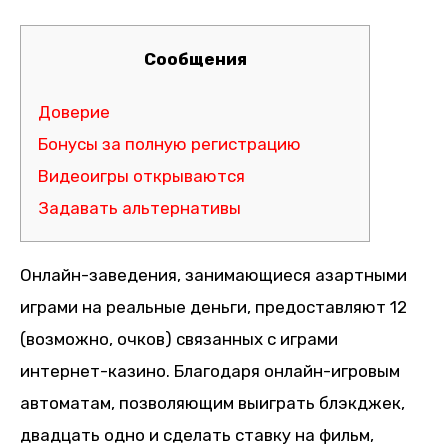
Сообщения
Доверие
Бонусы за полную регистрацию
Видеоигры открываются
Задавать альтернативы
Онлайн-заведения, занимающиеся азартными
играми на реальные деньги, предоставляют 12
(возможно, очков) связанных с играми
интернет-казино. Благодаря онлайн-игровым
автоматам, позволяющим выиграть блэкджек,
двадцать одно и сделать ставку на фильм,