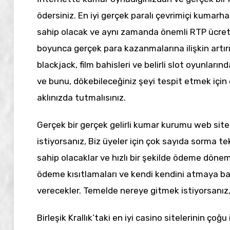
ödersiniz. En iyi gerçek paralı çevrimiçi kumarh
sahip olacak ve aynı zamanda önemli RTP ücretl
boyunca gerçek para kazanmalarına ilişkin artır
blackjack, film bahisleri ve belirli slot oyunlar
ve bunu, dökebileceğiniz şeyi tespit etmek için 
aklınızda tutmalısınız.
Gerçek bir gerçek gelirli kumar kurumu web si
istiyorsanız, Biz üyeler için çok sayıda sorma tek
sahip olacaklar ve hızlı bir şekilde ödeme dönem
ödeme kısıtlamaları ve kendi kendini atmaya ba
verecekler. Temelde nereye gitmek istiyorsanız, y
Birleşik Krallık’taki en iyi casino sitelerinin ço