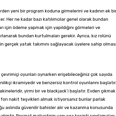
en yeni bir program koduna girmelerini ve kadının ek bi
ter. Her ne kadar bazı katılımcılar genel olarak bundan
 için ödeme yapmak için yapıldığını görmeleri ve
lanarak bundan kurtulmaları gerekir. Ayrıca, kız rolünü
in gerçek yatak takımını sağlayacak üyelere sahip olmas
çevrimiçi oyunları oynarken erişebileceğiniz çok sayıda
enilikçi ikramiyedir ve benzersiz kontrol oyunlarını başlatır
kineleridir, yirmi bir ve blackjack’i başlatır. Evden çıkmak
fon nakit teşvikleri almak istiyorsanız bunlar parlak
ğu aslında güvenilir bahisler alır ve kazanma konusunda
ptir. Peşinat maliyetinin yanı sıra kesinti sınırlamaları,