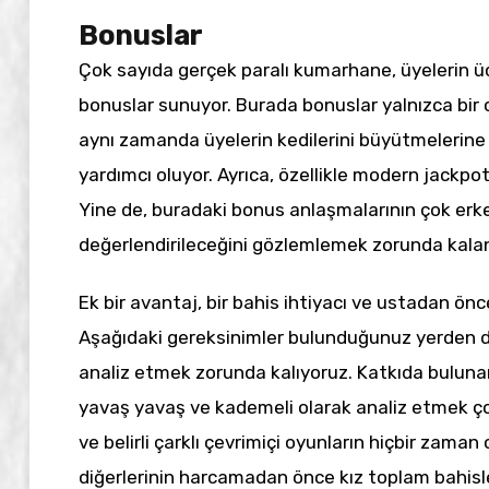
Bonuslar
Çok sayıda gerçek paralı kumarhane, üyelerin ü
bonuslar sunuyor. Burada bonuslar yalnızca bir 
aynı zamanda üyelerin kedilerini büyütmelerin
yardımcı oluyor. Ayrıca, özellikle modern jackpot 
Yine de, buradaki bonus anlaşmalarının çok erk
değerlendirileceğini gözlemlemek zorunda kalan
Ek bir avantaj, bir bahis ihtiyacı ve ustadan önc
Aşağıdaki gereksinimler bulunduğunuz yerden d
analiz etmek zorunda kalıyoruz. Katkıda bulunanla
yavaş yavaş ve kademeli olarak analiz etmek çok 
ve belirli çarklı çevrimiçi oyunların hiçbir zam
diğerlerinin harcamadan önce kız toplam bahislerin