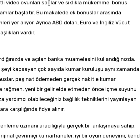
itli video oyunları sağlar ve sıklıkla mükemmel bonus
eklamlar başlatır. Bu makalede ek bonuslar arasında
eri yer alıyor. Ayrıca ABD doları, Euro ve İngiliz Vücut
şlıkları vardır.
ardığınızda ve açılan banka muamelesini kullandığınızda,
r şeyi kapsayan çok sayıda kumar kuruluşu aynı zamanda
bonuslar, peşinat ödemeden gerçek nakitle kumar
a rağmen, yeni bir gelir elde etmeden önce içme suyunu
 yardımcı olabileceğiniz bağlılık tekniklerini yayınlayan
ra karşılığında fidye alınır.
düzenleme uzmanı aracılığıyla gerçek bir anlaşmaya sahip,
ijinal çevrimiçi kumarhaneler, iyi bir oyun deneyimi, kend