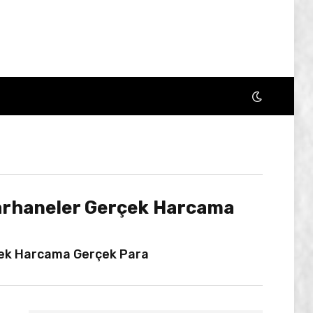
arhaneler Gerçek Harcama
çek Harcama Gerçek Para