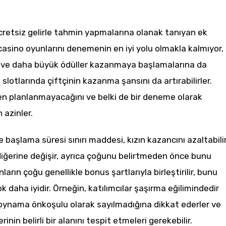
cretsiz gelirle tahmin yapmalarına olanak tanıyan ek
casino oyunlarını denemenin en iyi yolu olmakla kalmıyor,
e ve daha büyük ödüller kazanmaya başlamalarına da
slotlarında çiftçinin kazanma şansını da artırabilirler.
en planlanmayacağını ve belki de bir deneme olarak
 azinler.
e başlama süresi sınırı maddesi, kızın kazancını azaltabilir
iğerine değişir, ayrıca çoğunu belirtmeden önce bunu
rın çoğu genellikle bonus şartlarıyla birleştirilir, bunu
daha iyidir. Örneğin, katılımcılar şaşırma eğilimindedir
an oynama önkoşulu olarak sayılmadığına dikkat ederler ve
in belirli bir alanını tespit etmeleri gerekebilir.