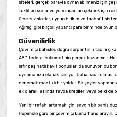
siteleri, gerçek parayla oynayabilmeniz için çeş
teklifleri sunar ve yeni insanları çekmek için r
ücretsiz slotlar, uygun birikim ve taahhüt sisteml
Ağırlığı gibi birçok yabancı para biriminde oyun ba
Güvenilirlik
Çevrimiçi bahisler, doğru serpantinin tadını çık
ABD federal hükümetinin gerçek kazancıdır. He
sıfır peşinatlı kayıt bonusları da sunuyor; bu 
oynamanıza olanak tanıyor. Daha nadir olmasın
denemek mantıklı bir yoldur. Bir şeyler yapmanıza
ek olarak, aslında fayda kredileri veya belki de pa
Yeni bir refahı artırmak için, saygın bir bahis 
Hepimize göre bir çevrimiçi kumarhane arayın. Or