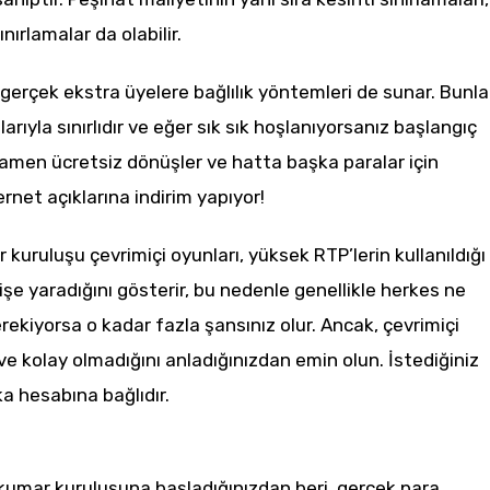
ırlamalar da olabilir.
gerçek ekstra üyelere bağlılık yöntemleri de sunar. Bunla
rıyla sınırlıdır ve eğer sık ​​sık hoşlanıyorsanız başlangıç ​​
amamen ücretsiz dönüşler ve hatta başka paralar için
ernet açıklarına indirim yapıyor!
uruluşu çevrimiçi oyunları, yüksek RTP’lerin kullanıldığı
şe yaradığını gösterir, bu nedenle genellikle herkes ne
ekiyorsa o kadar fazla şansınız olur. Ancak, çevrimiçi
ve kolay olmadığını anladığınızdan emin olun. İstediğiniz
a hesabına bağlıdır.
kumar kuruluşuna başladığınızdan beri, gerçek para