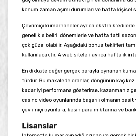
konum zaman aşımı durumları ve hatta kişisel sın
Çevrimiçi kumarhaneler ayrıca ekstra kredilerle 
genellikle belirli dönemlerle ve hatta tatil sezonla
çok güzel olabilir. Aşağıdaki bonus teklifleri t
kullanılacaktır. A web siteleri ayrıca haftalık int
En dikkate değer gerçek parayla oynanan kumar k
türdür. Bu makalede oranlar, döngünün kaç kez i
kadar iyi performans gösterirse, kazanmanız ger
casino video oyunlarında başarılı olmanın basit 
çevrimiçi oyunlara, kesin para miktarına ve bank
Lisanslar
İnternette kumar oynadığınızdan ve gerçek bir 