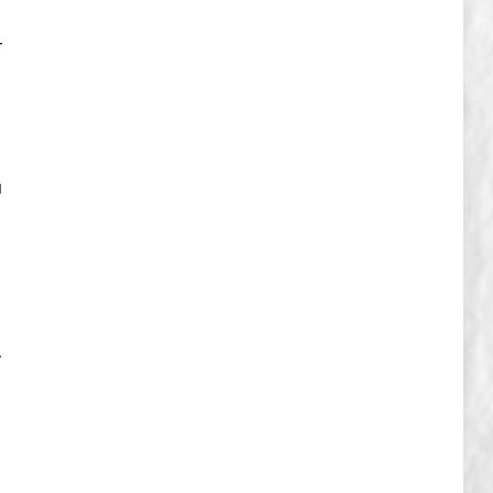
r
ı
.