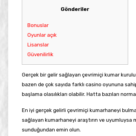
Gönderiler
Bonuslar
Oyunlar açık
Lisanslar
Güvenilirlik
Gerçek bir gelir sağlayan çevrimiçi kumar kuruluş
bazen de çok sayıda farklı casino oyununa sahip
başlama olasılıkları olabilir. Hatta bazıları normal
En iyi gerçek gelirli çevrimiçi kumarhaneyi bulma
sağlayan kumarhaneyi araştırın ve uyumluysa m
sunduğundan emin olun.