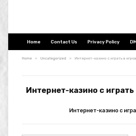
Home
Contact Us
Privacy Policy
D
»
»
Home
Uncategorized
Интернет-казино с играть в игр
Интернет-казино с играть
Интернет-казино с игр