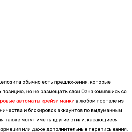
депозита обычно есть предложения, которые
 позицию, но не размещать свои Ознакомившись со
игровые автоматы крейзи манки
в любом портале из
нничества и блокировок аккаунтов по выдуманным
я также могут иметь другие стили, касающиеся
формация или даже дополнительные переписывания.