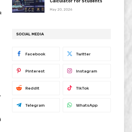
Calculator for Students
May 20, 2026
SOCIAL MEDIA
Facebook
Twitter
Pinterest
Instagram
Reddit
TikTok
,
Telegram
WhatsApp
й