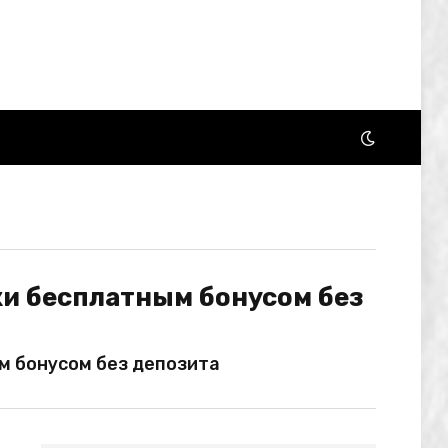
ки бесплатным бонусом без
м бонусом без депозита