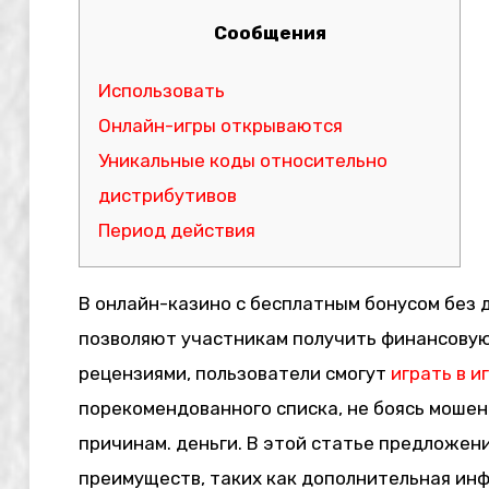
Сообщения
Использовать
Онлайн-игры открываются
Уникальные коды относительно
дистрибутивов
Период действия
В онлайн-казино с бесплатным бонусом без 
позволяют участникам получить финансовую
рецензиями, пользователи смогут
играть в 
порекомендованного списка, не боясь моше
причинам. деньги.
В этой статье предложени
преимуществ, таких как дополнительная ин