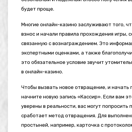
будет проще.
Многие онлайн-казино заслуживают того, ч
взнос и начали правила прохождения игры, 
связанную с вознаграждением. Это информац
экспертными оценками, а также благополучи
это обязательное условие звучит утомитель
в онлайн-казино.
Чтобы вызвать новое отвращение, и начать 
начните новую запись «Кассир». Если вам э
уверены в реальности, вас могут попросить п
сработает метод отвращения. Для выполнен
простыней, например, карточка с протоколо