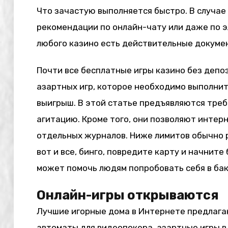
Что зачастую выполняется быстро. В случае
рекомендации по онлайн-чату или даже по э
любого казино есть действительные докумен
Почти все бесплатные игры казино без деп
азартных игр, которое необходимо выполни
выигрыш. В этой статье предъявляются тре
агитацию. Кроме того, они позволяют интер
отдельных журналов. Ниже лимитов обычно ре
вот и все, бинго, повредите карту и начнит
может помочь людям попробовать себя в бак
Онлайн-игры открываются
Лучшие игорные дома в Интернете предлага
автоматы для видеопокера, азартные игры в