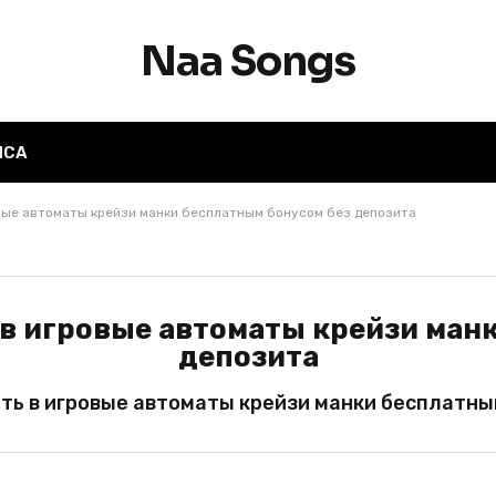
Naa Songs
MCA
овые автоматы крейзи манки бесплатным бонусом без депозита
 в игровые автоматы крейзи ман
депозита
ать в игровые автоматы крейзи манки бесплатны