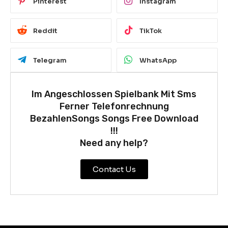
Pinterest
Instagram
Reddit
TikTok
Telegram
WhatsApp
Im Angeschlossen Spielbank Mit Sms
Ferner Telefonrechnung
BezahlenSongs Songs Free Download
!!!
Need any help?
Contact Us