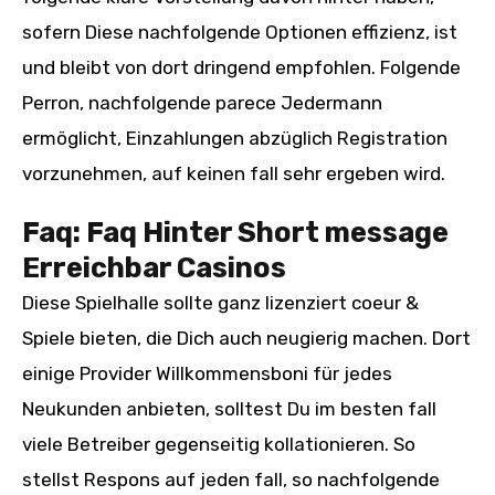
sofern Diese nachfolgende Optionen effizienz, ist
und bleibt von dort dringend empfohlen. Folgende
Perron, nachfolgende parece Jedermann
ermöglicht, Einzahlungen abzüglich Registration
vorzunehmen, auf keinen fall sehr ergeben wird.
Faq: Faq Hinter Short message
Erreichbar Casinos
Diese Spielhalle sollte ganz lizenziert coeur &
Spiele bieten, die Dich auch neugierig machen. Dort
einige Provider Willkommensboni für jedes
Neukunden anbieten, solltest Du im besten fall
viele Betreiber gegenseitig kollationieren. So
stellst Respons auf jeden fall, so nachfolgende