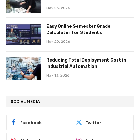
May 23, 2026
Easy Online Semester Grade
Calculator for Students
May 20, 2026
Reducing Total Deployment Cost in
Industrial Automation
May 13, 2026
SOCIAL MEDIA
Facebook
Twitter