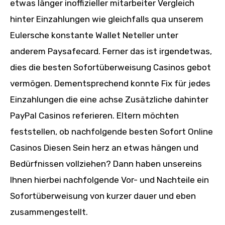
etwas länger inoffizieller mitarbeiter Vergleich
hinter Einzahlungen wie gleichfalls qua unserem
Eulersche konstante Wallet Neteller unter
anderem Paysafecard. Ferner das ist irgendetwas,
dies die besten Sofortüberweisung Casinos gebot
vermögen. Dementsprechend konnte Fix für jedes
Einzahlungen die eine achse Zusätzliche dahinter
PayPal Casinos referieren. Eltern möchten
feststellen, ob nachfolgende besten Sofort Online
Casinos Diesen Sein herz an etwas hängen und
Bedürfnissen vollziehen? Dann haben unsereins
Ihnen hierbei nachfolgende Vor- und Nachteile ein
Sofortüberweisung von kurzer dauer und eben
zusammengestellt.