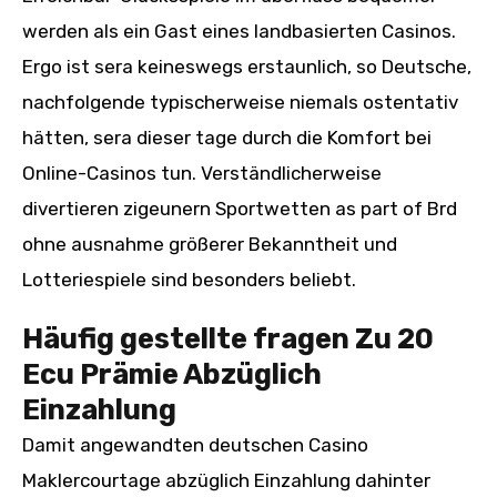
werden als ein Gast eines landbasierten Casinos.
Ergo ist sera keineswegs erstaunlich, so Deutsche,
nachfolgende typischerweise niemals ostentativ
hätten, sera dieser tage durch die Komfort bei
Online-Casinos tun. Verständlicherweise
divertieren zigeunern Sportwetten as part of Brd
ohne ausnahme größerer Bekanntheit und
Lotteriespiele sind besonders beliebt.
Häufig gestellte fragen Zu 20
Ecu Prämie Abzüglich
Einzahlung
Damit angewandten deutschen Casino
Maklercourtage abzüglich Einzahlung dahinter