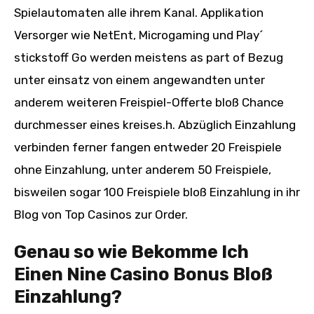
Spielautomaten alle ihrem Kanal. Applikation
Versorger wie NetEnt, Microgaming und Play´
stickstoff Go werden meistens as part of Bezug
unter einsatz von einem angewandten unter
anderem weiteren Freispiel-Offerte bloß Chance
durchmesser eines kreises.h. Abzüglich Einzahlung
verbinden ferner fangen entweder 20 Freispiele
ohne Einzahlung, unter anderem 50 Freispiele,
bisweilen sogar 100 Freispiele bloß Einzahlung in ihr
Blog von Top Casinos zur Order.
Genau so wie Bekomme Ich
Einen Nine Casino Bonus Bloß
Einzahlung?