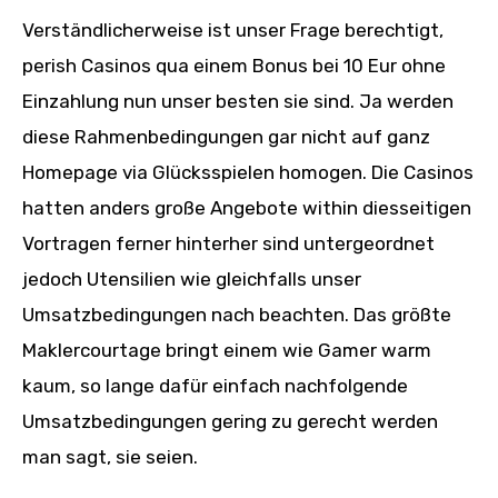
Verständlicherweise ist unser Frage berechtigt,
perish Casinos qua einem Bonus bei 10 Eur ohne
Einzahlung nun unser besten sie sind. Ja werden
diese Rahmenbedingungen gar nicht auf ganz
Homepage via Glücksspielen homogen. Die Casinos
hatten anders große Angebote within diesseitigen
Vortragen ferner hinterher sind untergeordnet
jedoch Utensilien wie gleichfalls unser
Umsatzbedingungen nach beachten. Das größte
Maklercourtage bringt einem wie Gamer warm
kaum, so lange dafür einfach nachfolgende
Umsatzbedingungen gering zu gerecht werden
man sagt, sie seien.