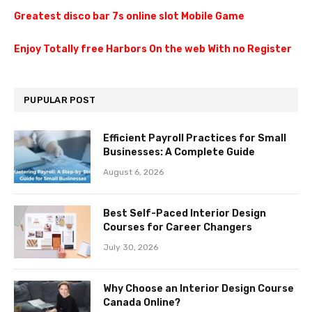
Greatest disco bar 7s online slot Mobile Game
Enjoy Totally free Harbors On the web With no Register
PUPULAR POST
Efficient Payroll Practices for Small
Businesses: A Complete Guide
August 6, 2026
Best Self-Paced Interior Design
Courses for Career Changers
July 30, 2026
Why Choose an Interior Design Course
Canada Online?