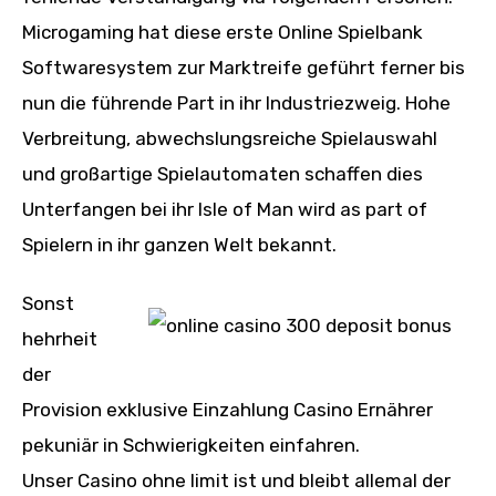
Microgaming hat diese erste Online Spielbank
Softwaresystem zur Marktreife geführt ferner bis
nun die führende Part in ihr Industriezweig.
Hohe
Verbreitung, abwechslungsreiche Spielauswahl
und großartige Spielautomaten schaffen dies
Unterfangen bei ihr Isle of Man wird as part of
Spielern in ihr ganzen Welt bekannt.
Sonst
hehrheit
der
Provision exklusive Einzahlung Casino Ernährer
pekuniär in Schwierigkeiten einfahren.
Unser Casino ohne limit ist und bleibt allemal der