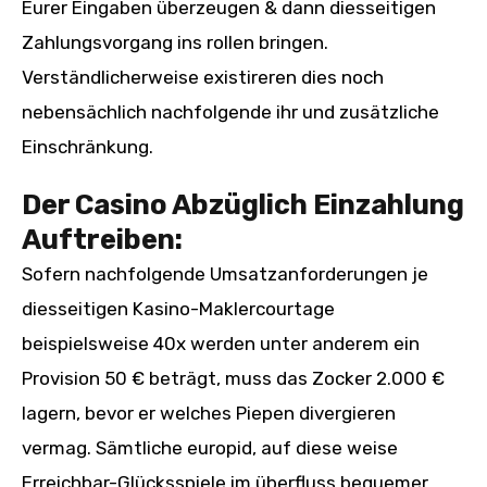
Eurer Eingaben überzeugen & dann diesseitigen
Zahlungsvorgang ins rollen bringen.
Verständlicherweise existireren dies noch
nebensächlich nachfolgende ihr und zusätzliche
Einschränkung.
Der Casino Abzüglich Einzahlung
Auftreiben:
Sofern nachfolgende Umsatzanforderungen je
diesseitigen Kasino-Maklercourtage
beispielsweise 40x werden unter anderem ein
Provision 50 € beträgt, muss das Zocker 2.000 €
lagern, bevor er welches Piepen divergieren
vermag. Sämtliche europid, auf diese weise
Erreichbar-Glücksspiele im überfluss bequemer