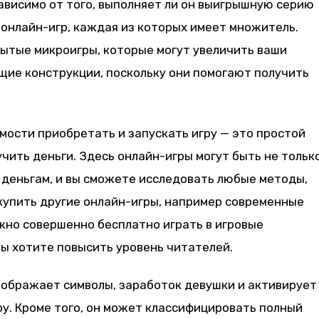
ависимо от того, выполняет ли он выигрышную серию
 онлайн-игр, каждая из которых имеет множитель.
крытые микроигры, которые могут увеличить ваши
ие конструкции, поскольку они помогают получить
ости приобретать и запускать игру — это простой
чить деньги. Здесь онлайн-игры могут быть не тольк
 деньгам, и вы сможете исследовать любые методы,
 купить другие онлайн-игры, например современные
ожно совершенно бесплатно играть в игровые
вы хотите повысить уровень читателей.
тображает символы, заработок девушки и активирует
ру. Кроме того, он может классифицировать полный