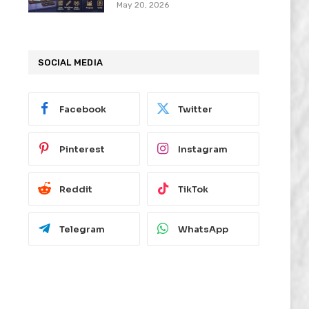
May 20, 2026
SOCIAL MEDIA
Facebook
Twitter
Pinterest
Instagram
Reddit
TikTok
Telegram
WhatsApp