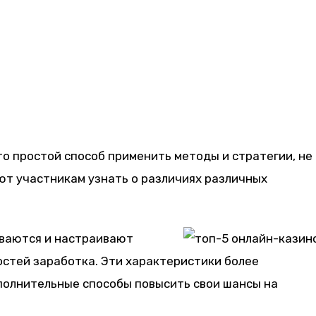
о простой способ применить методы и стратегии, не
ют участникам узнать о различиях различных
иваются и настраивают
остей заработка.
Эти характеристики более
полнительные способы повысить свои шансы на