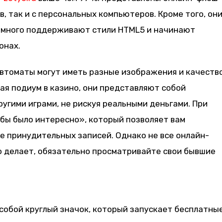
в, так и с персональных компьютеров. Кроме того, он
емного поддерживают стили HTML5 и начинают
онах.
втоматы могут иметь разные изображения и качеств
ная подиум в казино, они представляют собой
угими играми, не рискуя реальными деньгами. При
обы было интересно», который позволяет вам
же принудительных записей. Однако не все онлайн-
то делает, обязательно просматривайте свои бывшие
собой круглый значок, который запускает бесплатны