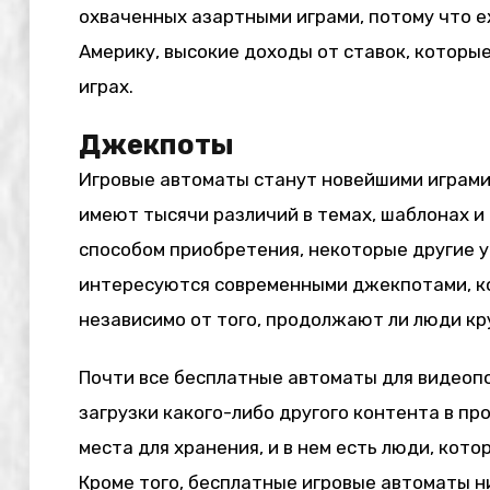
охваченных азартными играми, потому что 
Америку, высокие доходы от ставок, которы
играх.
Джекпоты
Игровые автоматы станут новейшими играми 
имеют тысячи различий в темах, шаблонах и
способом приобретения, некоторые другие у
интересуются современными джекпотами, ко
независимо от того, продолжают ли люди кр
Почти все бесплатные автоматы для видеопо
загрузки какого-либо другого контента в пр
места для хранения, и в нем есть люди, кот
Кроме того, бесплатные игровые автоматы 