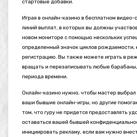
стартовые добавки.
Играя в онлайн-казино в бесплатном видео-
линий выплат, в которых вы должны участво
новом мониторе с помощью нескольких успе
определенный значок циклов рождаемости, 
регистрацию. Вы также можете играть в реж
вращать и перезаписывать любые барабаны
периода времени.
Онлайн-казино нужно, чтобы мастер выбрал 
ваши бывшие онлайн-игры, но другие помога
том, что гуру не придется предоставлять у
оставаться вашей бывшей конфиденциальнос
инициировать рекламу, если вам нужно внес